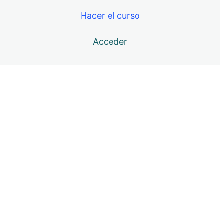
Tonificación del Orbicular 4 y otros músculos faciales
Hacer el curso
Tonificación Orbicular 5, otros músculos faciales,
estiramientos y relajación
Acceder
Consideraciones finales y recomendación
Anterior
Siguiente